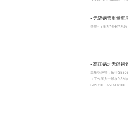
▪ 无缝钢管重量壁
壁厚=（压力*外径*系数
▪ 高压锅炉无缝钢
高压锅炉管：执行GB3087、
（工作压力一般在9.8M
GB5310、ASTM 