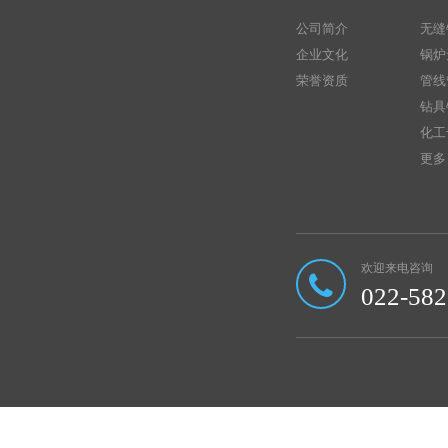
公司简介
无缝
企业文化
锅炉
荣誉资质
管线
钻具
化工
更多 
欢迎来电咨询
022-58