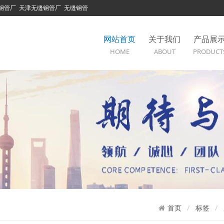
钢管厂
天津无缝钢管厂
无缝钢管
网站首页
关于我们
产品展
HOME
ABOUT
PRODUCT
标签
首页