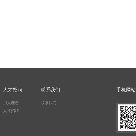
人才招聘
联系我们
手机网站
用人理念
联系我们
人才招聘