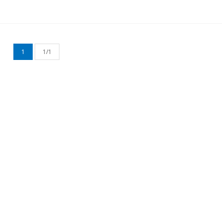
1
1/1