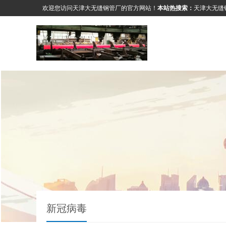
欢迎您访问天津大无缝钢管厂的官方网站！
本站热搜索：
天津大无缝
新冠病毒