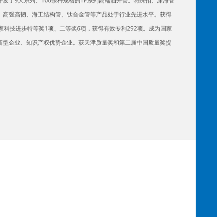
发了9大系列、100余种规格的TP系列高端油井管。特殊扣、深海管
、高强高韧、海工结构管、钛合金管等产品处于行业先进水平。获得
家科技进步特等奖1项、二等奖6项，获得有效专利292项。成为国家
高压锅炉无缝钢管标准用途
问
新型企业、知识产权优势企业。获天津质量奖和第二届中国质量奖提
答
高压锅炉管：执行GB3087、GB5310、DIN17175、ASME
SA-106、ASME SA -210M、ASME SA -213M、ASME SA -335M
等相…
绿色制造和清洁生产，先后通过ISO14001环境管理体系、职业健
石油天然气焊接钢管焊缝缺陷的数字射线检测的方法
问
环保法标准实施节能环保工作，获首批全国生态文化示范企业、全国绿
答
石油天然气焊接钢管焊缝缺陷的数字射线检测的方法根据
ISO17636规定图像质量等级分位A、B…
​管线管PSL1和PSL2的区别
问
答
管线管PSL1和PSL2的区别2、管线管的产品规范水平分为PSL1
和PSL2，也可以说质量等级分为PSL1和…
DN钢管sch对照表
问
答
DN钢管sch壁厚对照表A系列B系列
sch5ssch10ssch20sLGsch20sch30STDsch40sch60xssch80sch100sch120sch140
…