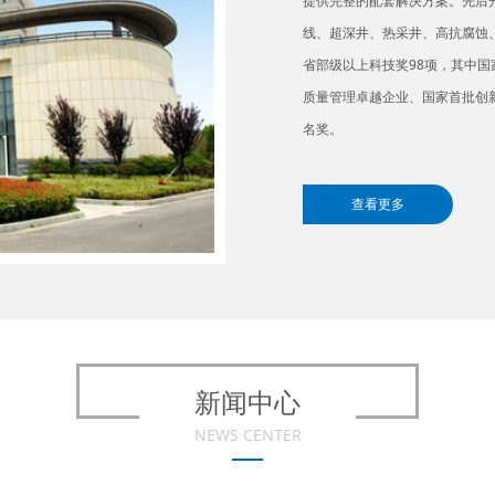
提供完整的配套解决方案。先后开
线、超深井、热采井、高抗腐蚀
省部级以上科技奖98项，其中国
质量管理卓越企业、国家首批创
名奖。
天津钢管厂积极推行低碳经济、
康安全管理体系等认证，按照新
查看更多
化模范单位等称号。
新闻中心
NEWS CENTER