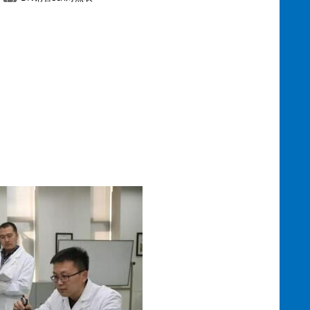
sch5ssch10ssch20sLGsch20sch30STDsch40sch60xssch80sch100sch120sch140
…
无缝钢管重量壁厚压力计算公式
问
答
壁厚=（压力*外径*系数）/（2*钢管材质抗拉强度）钢管压力
系数表示方法： 压力P