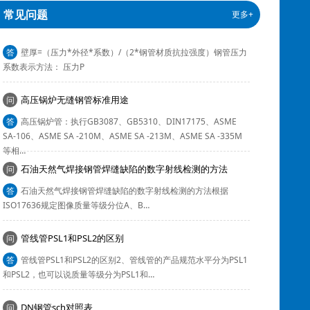
无缝钢管重量壁厚压力计算公式
问
常见问题
更多+
答
壁厚=（压力*外径*系数）/（2*钢管材质抗拉强度）钢管压力
系数表示方法： 压力P
高压锅炉无缝钢管标准用途
问
答
高压锅炉管：执行GB3087、GB5310、DIN17175、ASME
SA-106、ASME SA -210M、ASME SA -213M、ASME SA -335M
等相…
石油天然气焊接钢管焊缝缺陷的数字射线检测的方法
问
答
石油天然气焊接钢管焊缝缺陷的数字射线检测的方法根据
ISO17636规定图像质量等级分位A、B…
​管线管PSL1和PSL2的区别
问
答
管线管PSL1和PSL2的区别2、管线管的产品规范水平分为PSL1
和PSL2，也可以说质量等级分为PSL1和…
DN钢管sch对照表
问
答
DN钢管sch壁厚对照表A系列B系列